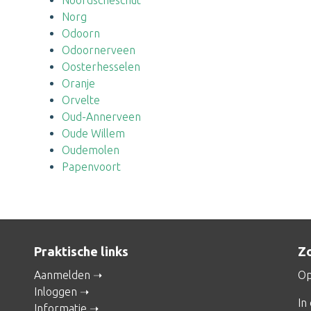
Noordscheschut
Norg
Odoorn
Odoornerveen
Oosterhesselen
Oranje
Orvelte
Oud-Annerveen
Oude Willem
Oudemolen
Papenvoort
Praktische links
Zo
Aanmelden
Op
Inloggen
In
Informatie