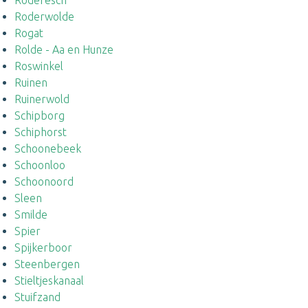
Roderesch
Roderwolde
Rogat
Rolde - Aa en Hunze
Roswinkel
Ruinen
Ruinerwold
Schipborg
Schiphorst
Schoonebeek
Schoonloo
Schoonoord
Sleen
Smilde
Spier
Spijkerboor
Steenbergen
Stieltjeskanaal
Stuifzand