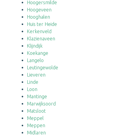
Hoogersmilde
Hoogeveen
Hooghalen
Huis ter Heide
Kerkenveld
Klazienaveen
Klijndijk
Koekange
Langelo
Leutingewolde
Lieveren
Linde
Loon
Mantinge
Marwijksoord
Matsloot
Meppel
Meppen
Midlaren