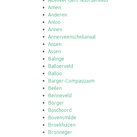
Alteveer Gem Noordenveld
Amen
Anderen
Anloo
Annen
Annerveenschekanaal
Ansen
Assen
Balinge
Balloerveld
Balloo
Barger-Compascuum
Beilen
Benneveld
Borger
Boschoord
Bovensmilde
Broekhuizen
Bronneger