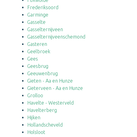
Foxwolde
Frederiksoord
Garminge
Gasselte
Gasselternijveen
Gasselternijveenschemond
Gasteren
Geelbroek
Gees
Geesbrug
Geeuwenbrug
Gieten - Aa en Hunze
Gieterveen - Aa en Hunze
Grolloo
Havelte - Westerveld
Havelterberg
Hijken
Hollandscheveld
Holsloot