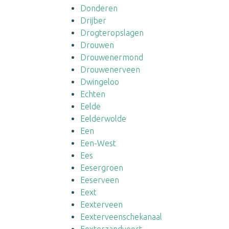
Donderen
Drijber
Drogteropslagen
Drouwen
Drouwenermond
Drouwenerveen
Dwingeloo
Echten
Eelde
Eelderwolde
Een
Een-West
Ees
Eesergroen
Eeserveen
Eext
Eexterveen
Eexterveenschekanaal