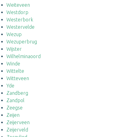
Weiteveen
Westdorp
Westerbork
Westervelde
Wezup
Wezuperbrug
Wijster
Wilhelminaoord
Winde
Wittelte
Witteveen
Yde
Zandberg
Zandpol
Zeegse
Zeijen
Zeijerveen
Zeijerveld