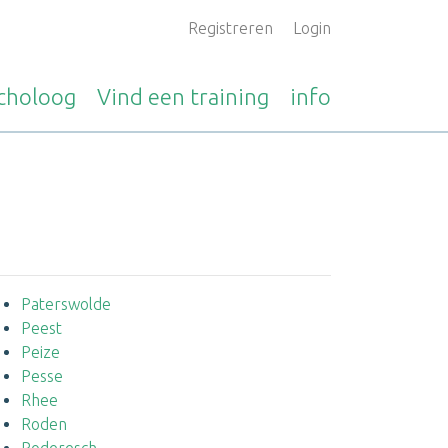
Registreren
Login
choloog
Vind een
training
info
Paterswolde
Peest
Peize
Pesse
Rhee
Roden