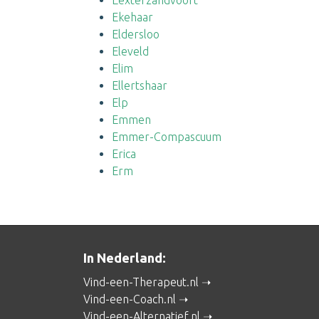
Eexterzandvoort
Ekehaar
Eldersloo
Eleveld
Elim
Ellertshaar
Elp
Emmen
Emmer-Compascuum
Erica
Erm
In Nederland:
Vind-een-Therapeut.nl
Vind-een-Coach.nl
Vind-een-Alternatief.nl