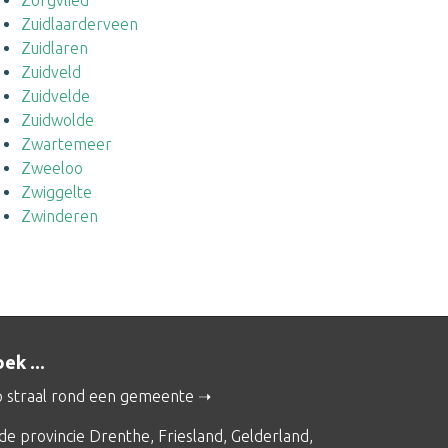
Zorgvlied
Zuidlaarderveen
Zuidlaren
Zuidveld
Zuidvelde
Zuidwolde
Zwartemeer
Zweeloo
Zwiggelte
Zwinderen
ek ...
 straal rond een gemeente
 de provincie
Drenthe
,
Friesland
,
Gelderland
,