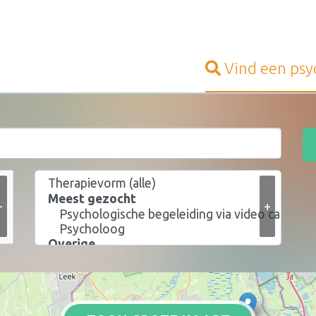
Vind een
psy
+
+