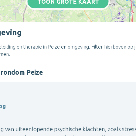
TOON GROTE KAART
geving
eiding en therapie in Peize en omgeving. Filter hierboven op j
emen.
 rondom Peize
og
ing van uiteenlopende psychische klachten, zoals stress