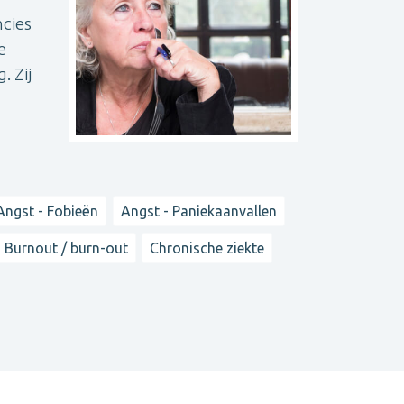
ncies
e
. Zij
Angst - Fobieën
Angst - Paniekaanvallen
Burnout / burn-out
Chronische ziekte