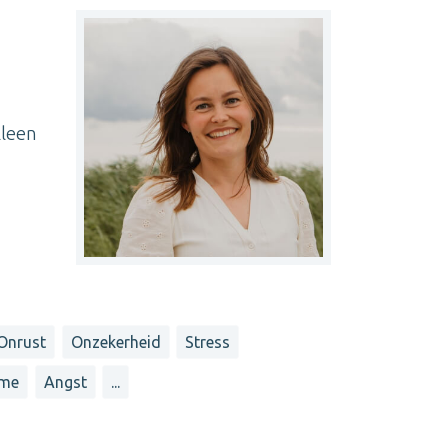
lleen
Onrust
Onzekerheid
Stress
sme
Angst
...