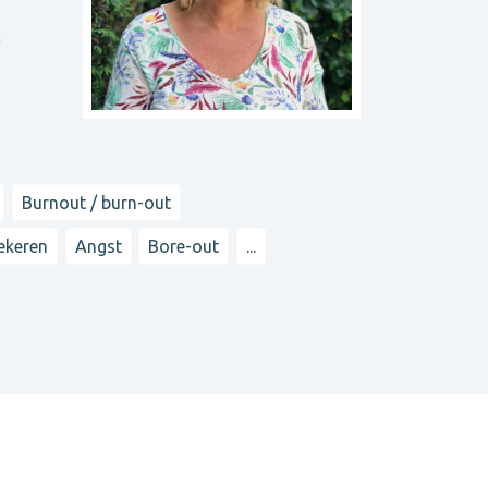
n
Burnout / burn-out
ekeren
Angst
Bore-out
...