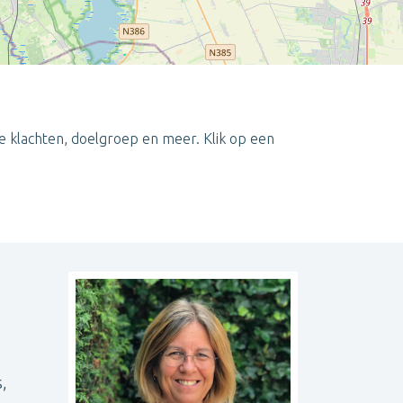
e klachten, doelgroep en meer. Klik op een
Leaflet
| ©
OpenStreetMap
contributors
,