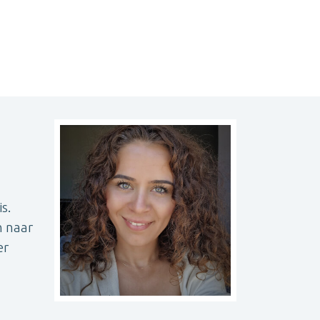
s.
n naar
er