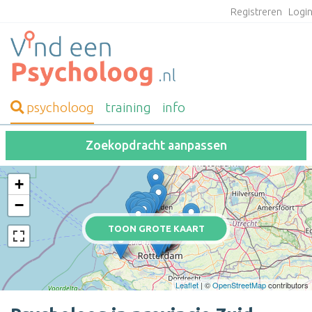
Registreren
Logi
psycholoog
training
info
Zoekopdracht aanpassen
+
−
TOON GROTE KAART
Leaflet
| ©
OpenStreetMap
contributors