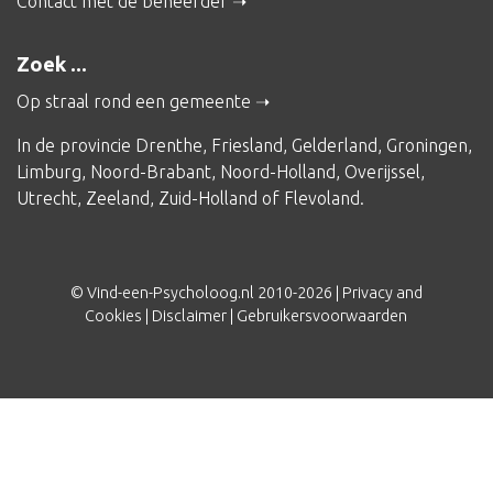
Contact met de beheerder
Zoek ...
Op straal rond een gemeente
In de provincie
Drenthe
,
Friesland
,
Gelderland
,
Groningen
,
Limburg
,
Noord-Brabant
,
Noord-Holland
,
Overijssel
,
Utrecht
,
Zeeland
,
Zuid-Holland
of
Flevoland
.
© Vind-een-Psycholoog.nl 2010-2026 |
Privacy and
Cookies
|
Disclaimer
|
Gebruikersvoorwaarden