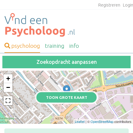
Registreren
Logi
psycholoog
training
info
Zoekopdracht aanpassen
+
−
TOON GROTE KAART
Leaflet
| ©
OpenStreetMap
contributors