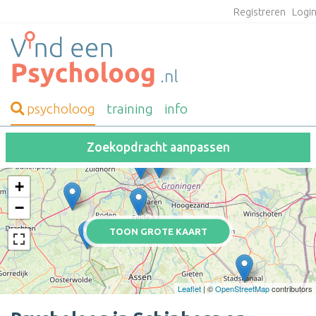
Registreren
Logi
psycholoog
training
info
Zoekopdracht aanpassen
+
−
TOON GROTE KAART
Leaflet
| ©
OpenStreetMap
contributors