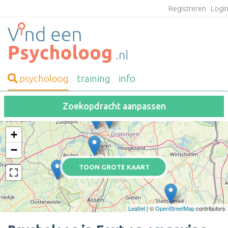
Registreren
Logi
psycholoog
training
info
Zoekopdracht aanpassen
+
−
TOON GROTE KAART
Leaflet
| ©
OpenStreetMap
contributors