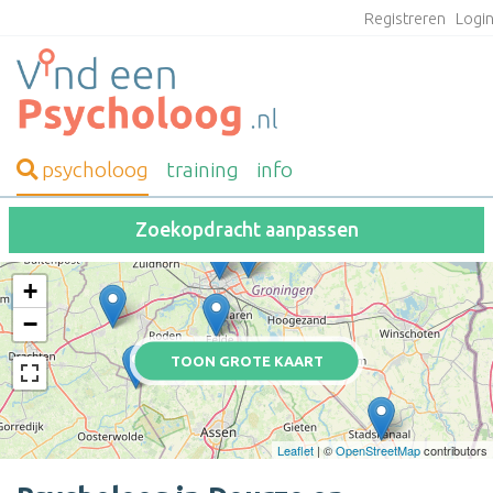
Registreren
Logi
psycholoog
training
info
Zoekopdracht aanpassen
+
−
TOON GROTE KAART
Leaflet
| ©
OpenStreetMap
contributors