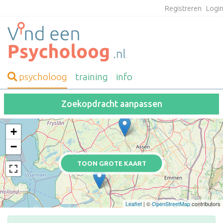
Registreren
Logi
psycholoog
training
info
Zoekopdracht aanpassen
+
−
TOON GROTE KAART
Leaflet
| ©
OpenStreetMap
contributors