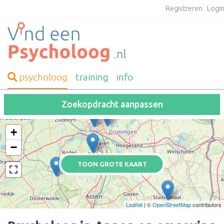
Registreren
Logi
psycholoog
training
info
Zoekopdracht aanpassen
+
−
TOON GROTE KAART
Leaflet
| ©
OpenStreetMap
contributors