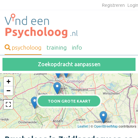
Registreren
Logi
psycholoog
training
info
Zoekopdracht aanpassen
+
−
TOON GROTE KAART
Leaflet
| ©
OpenStreetMap
contributors