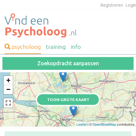
Registreren
Logi
psycholoog
training
info
Zoekopdracht aanpassen
+
−
TOON GROTE KAART
Leaflet
| ©
OpenStreetMap
contributors