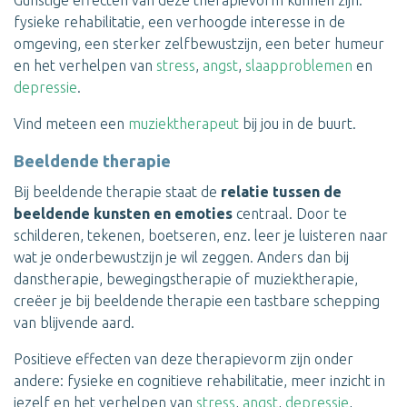
Gunstige effecten van deze therapievorm kunnen zijn:
fysieke rehabilitatie, een verhoogde interesse in de
omgeving, een sterker zelfbewustzijn, een beter humeur
en het verhelpen van
stress
,
angst
,
slaapproblemen
en
depressie
.
Vind meteen een
muziektherapeut
bij jou in de buurt.
Beeldende therapie
Bij beeldende therapie staat de
relatie tussen de
beeldende kunsten en emoties
centraal. Door te
schilderen, tekenen, boetseren, enz. leer je luisteren naar
wat je onderbewustzijn je wil zeggen. Anders dan bij
danstherapie, bewegingstherapie of muziektherapie,
creëer je bij beeldende therapie een tastbare schepping
van blijvende aard.
Positieve effecten van deze therapievorm zijn onder
andere: fysieke en cognitieve rehabilitatie, meer inzicht in
jezelf en het verhelpen van
stress
,
angst
,
depressie
,