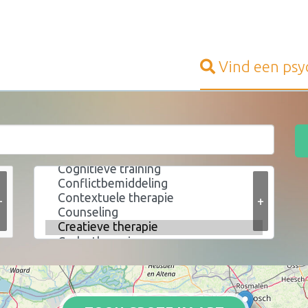
Vind een
psy
+
+