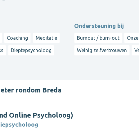
Ondersteuning bij
Coaching
Meditatie
Burnout / burn-out
Onze
ss
Dieptepsycholoog
Weinig zelfvertrouwen
V
meter rondom Breda
nd Online Psycholoog)
tiepsycholoog