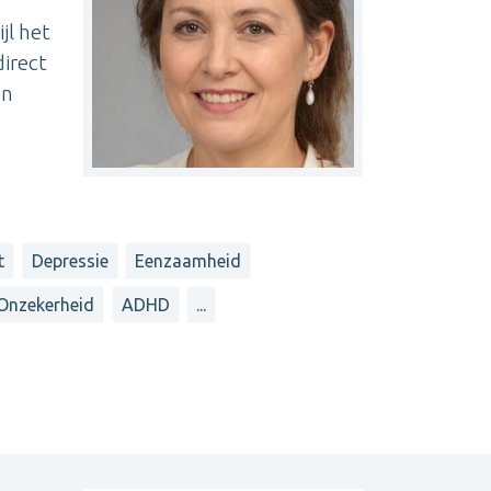
jl het
direct
en
t
Depressie
Eenzaamheid
Onzekerheid
ADHD
...