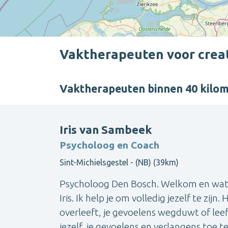
Vaktherapeuten voor creat
Vaktherapeuten binnen 40 kilo
Iris van Sambeek
Psycholoog en Coach
Sint-Michielsgestel - (NB) (39km)
Psycholoog Den Bosch. Welkom en wat 
Iris. Ik help je om volledig jezelf te zij
overleeft, je gevoelens wegduwt of leeft
jezelf, je gevoelens en verlangens toe te 