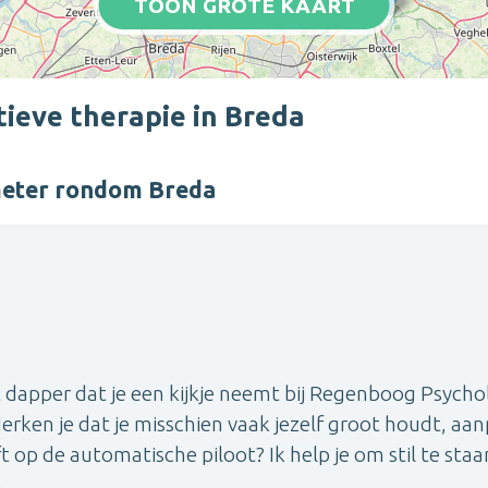
TOON GROTE KAART
ieve therapie in Breda
meter rondom Breda
dapper dat je een kijkje neemt bij Regenboog Psych
n. Herken je dat je misschien vaak jezelf groot houdt, aa
 op de automatische piloot? Ik help je om stil te staan
...