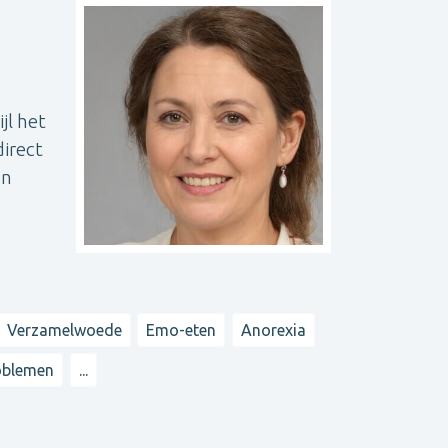
jl het
direct
en
Verzamelwoede
Emo-eten
Anorexia
oblemen
...