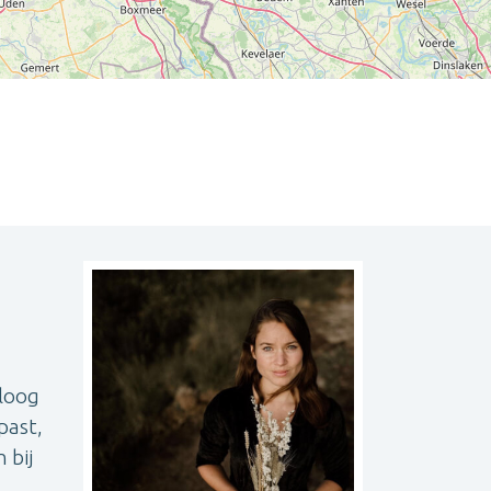
Leaflet
| ©
OpenStreetMap
contributors
oloog
npast,
 bij