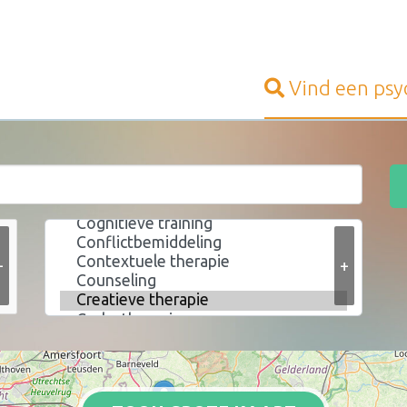
Vind een
psy
+
+