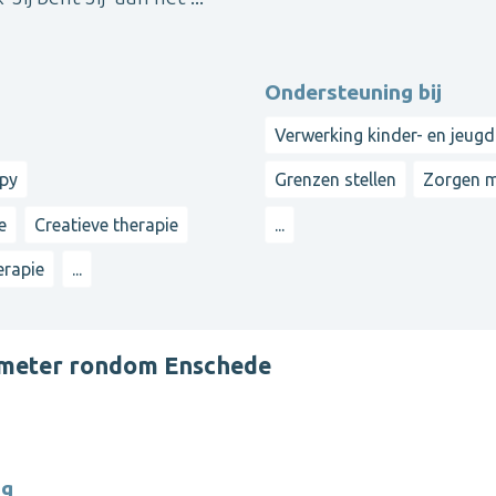
Ondersteuning bij
Verwerking kinder- en jeugd
apy
Grenzen stellen
Zorgen 
e
Creatieve therapie
...
erapie
...
ometer rondom Enschede
og