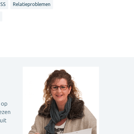
TSS
Relatieproblemen
 op
lezen
uit