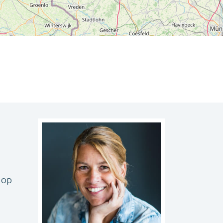
Leaflet
| ©
OpenStreetMap
contributors
 op