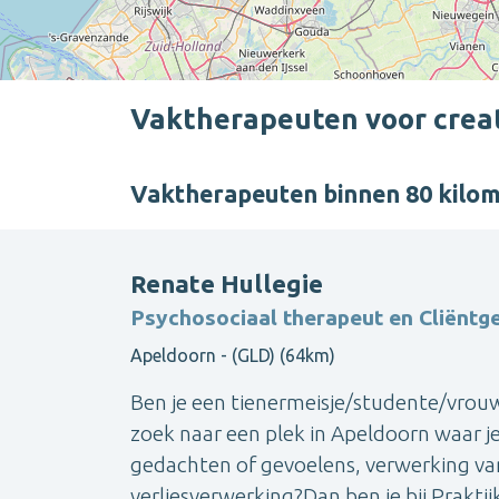
Vaktherapeuten voor creat
Vaktherapeuten binnen 80 kilo
Renate Hullegie
Psychosociaal therapeut en Cliëntge
Apeldoorn - (GLD) (64km)
Ben je een tienermeisje/studente/vrouw
zoek naar een plek in Apeldoorn waar j
gedachten of gevoelens, verwerking va
verliesverwerking?Dan ben je bij Praktijk '