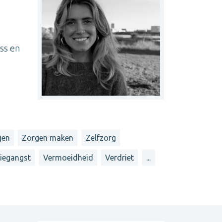
ss en
gen
Zorgen maken
Zelfzorg
liegangst
Vermoeidheid
Verdriet
...