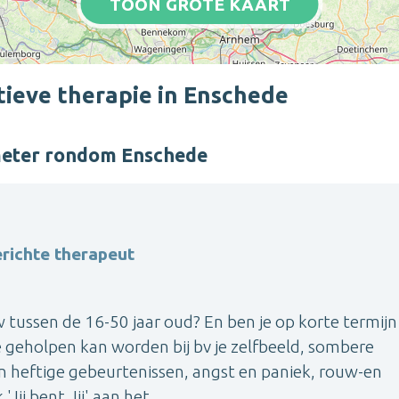
TOON GROTE KAART
ieve therapie in Enschede
meter rondom Enschede
richte therapeut
 tussen de 16-50 jaar oud? En ben je op korte termijn
e geholpen kan worden bij bv je zelfbeeld, sombere
n heftige gebeurtenissen, angst en paniek, rouw-en
Jij bent Jij' aan het ...