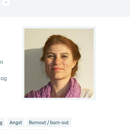
...
en
nog
ng
Angst
Burnout / burn-out