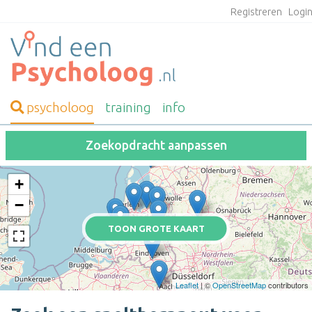
Registreren
Logi
psycholoog
training
info
Zoekopdracht aanpassen
+
−
TOON GROTE KAART
Leaflet
| ©
OpenStreetMap
contributors