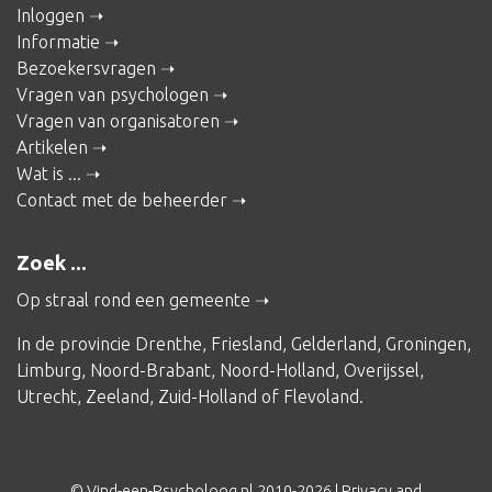
Inloggen
Informatie
Bezoekersvragen
Vragen van psychologen
Vragen van organisatoren
Artikelen
Wat is ...
Contact met de beheerder
Zoek ...
Op straal rond een gemeente
In de provincie
Drenthe
,
Friesland
,
Gelderland
,
Groningen
,
Limburg
,
Noord-Brabant
,
Noord-Holland
,
Overijssel
,
Utrecht
,
Zeeland
,
Zuid-Holland
of
Flevoland
.
© Vind-een-Psycholoog.nl 2010-2026 |
Privacy and