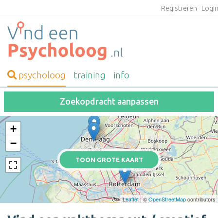
Registreren
Logi
psycholoog
training
info
Zoekopdracht aanpassen
+
−
TOON GROTE KAART
Leaflet
| ©
OpenStreetMap
contributors