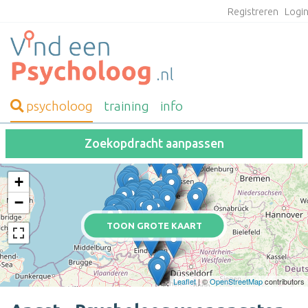
Registreren
Logi
psycholoog
training
info
Zoekopdracht aanpassen
+
−
TOON GROTE KAART
Leaflet
| ©
OpenStreetMap
contributors