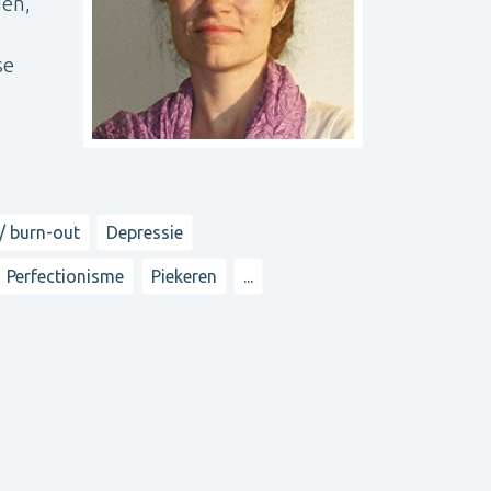
den,
se
/ burn-out
Depressie
Perfectionisme
Piekeren
...