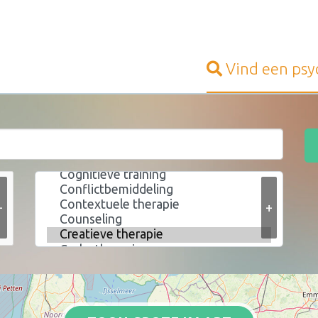
Vind een
psy
+
+