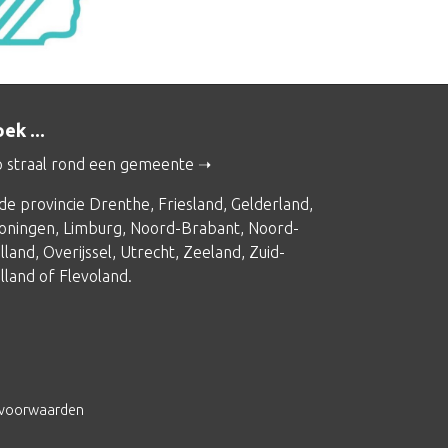
ek ...
 straal rond een gemeente
 de provincie
Drenthe
,
Friesland
,
Gelderland
,
oningen
,
Limburg
,
Noord-Brabant
,
Noord-
lland
,
Overijssel
,
Utrecht
,
Zeeland
,
Zuid-
lland
of
Flevoland
.
svoorwaarden