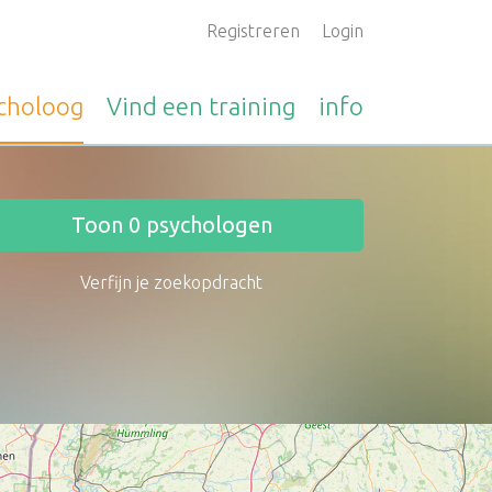
Registreren
Login
choloog
Vind een
training
info
Toon
0
psychologen
Verfijn je zoekopdracht