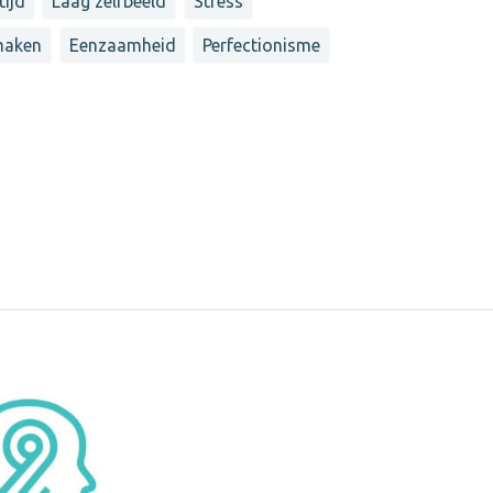
tijd
Laag zelfbeeld
Stress
maken
Eenzaamheid
Perfectionisme