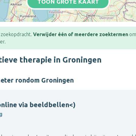
TOON GROTE KAART
e zoekopdracht.
Verwijder één of meerdere zoektermen
om 
er.
ieve therapie in Groningen
meter rondom Groningen
nline via beeldbellen<)
g