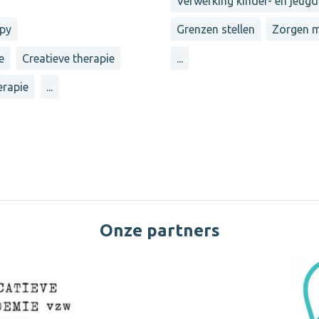
Verwerking kinder- en jeugd
apy
Grenzen stellen
Zorgen 
e
Creatieve therapie
...
erapie
...
Onze partners