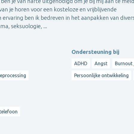
 ben je van harte uitgenodigd om je bij mij aan te mel
van je horen voor een kosteloze en vrijblijvende
ervaring ben ik bedreven in het aanpakken van diver
a, seksuologie, ...
Ondersteuning bij
ADHD
Angst
Burnout 
reprocessing
Persoonlijke ontwikkeling
 telefoon