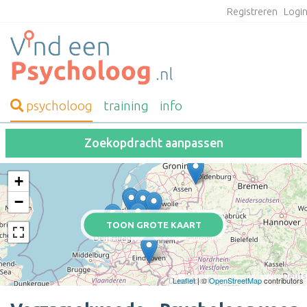
Registreren
Logi
psycholoog
training
info
Zoekopdracht aanpassen
+
−
TOON GROTE KAART
Leaflet
| ©
OpenStreetMap
contributors