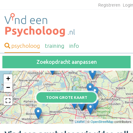
Registreren
Logi
psycholoog
training
info
Zoekopdracht aanpassen
+
−
TOON GROTE KAART
Leaflet
| ©
OpenStreetMap
contributors