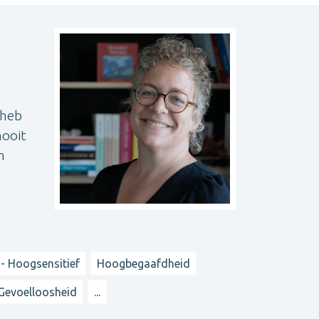
 heb
nooit
n
- Hoogsensitief
Hoogbegaafdheid
Gevoelloosheid
...