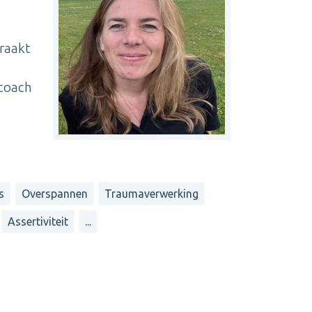
eraakt
 coach
s
Overspannen
Traumaverwerking
Assertiviteit
...