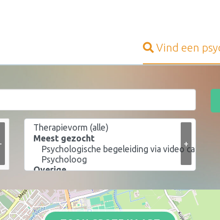
Vind een
psy
+
+