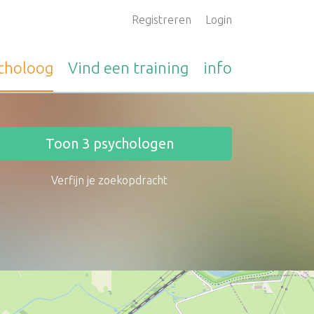
Registreren
Login
choloog
Vind een
training
info
Toon
3
psychologen
Verfijn je zoekopdracht