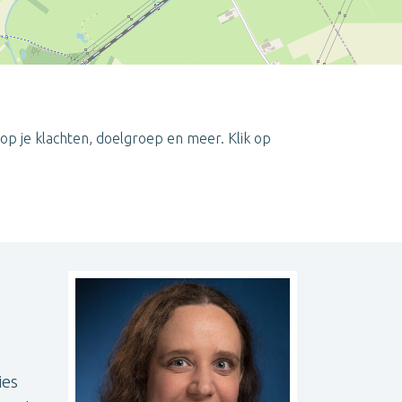
op je klachten, doelgroep en meer. Klik op
Leaflet
| ©
OpenStreetMap
contributors
ies