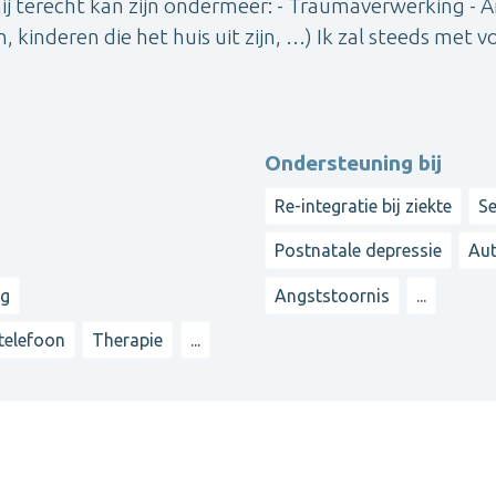
mij terecht kan zijn ondermeer: - Traumaverwerking - A
 kinderen die het huis uit zijn, …) Ik zal steeds met vo
Ondersteuning bij
Re-integratie bij ziekte
Se
Postnatale depressie
Aut
ng
Angststoornis
...
 telefoon
Therapie
...