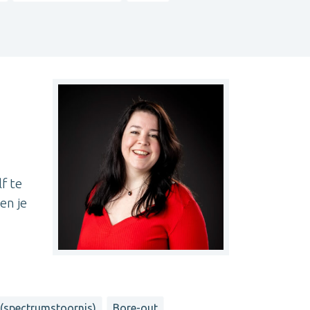
f te
en je
(spectrumstoornis)
Bore-out