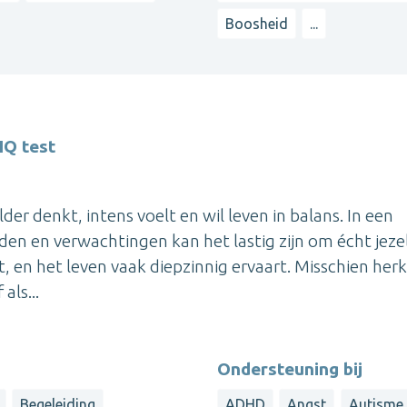
Boosheid
...
IQ test
er denkt, intens voelt en wil leven in balans. In een
den en verwachtingen kan het lastig zijn om écht jezel
elt, en het leven vaak diepzinnig ervaart. Misschien herk
als...
Ondersteuning bij
Begeleiding
ADHD
Angst
Autisme 