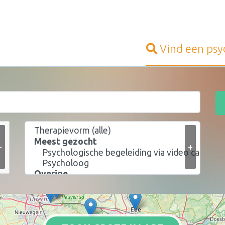
Vind een
psy
+
+