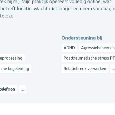
 bij mij. Mijn praktijk opereert volledig online, wat
t betreft locatie. Wacht niet langer en neem vandaag 
eloze ...
Ondersteuning bij
ADHD
Agressiebeheersi
reprocessing
Posttraumatische stress P
sche begeleiding
Relatiebreuk verwerken
...
 telefoon
...