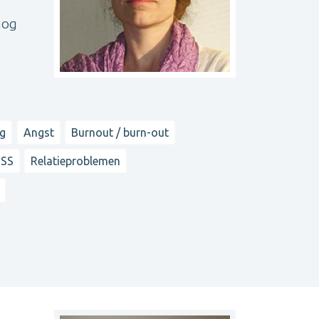
nog
ng
Angst
Burnout / burn-out
TSS
Relatieproblemen