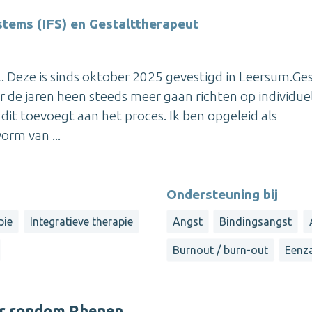
stems (IFS) en Gestalttherapeut
jk. Deze is sinds oktober 2025 gevestigd in Leersum.Ge
r de jaren heen steeds meer gaan richten op individue
s dit toevoegt aan het proces. Ik ben opgeleid als
orm van ...
Ondersteuning bij
pie
Integratieve therapie
Angst
Bindingsangst
Burnout / burn-out
Eenz
er rondom Rhenen