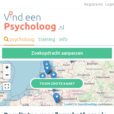
Registreren
Logi
psycholoog
training
info
Zoekopdracht aanpassen
+
−
TOON GROTE KAART
Leaflet
| ©
OpenStreetMap
contributors