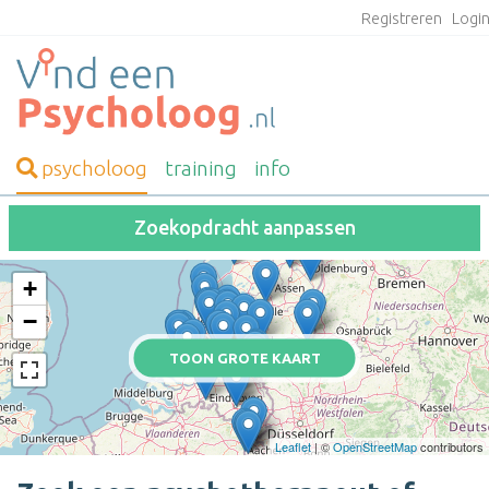
Registreren
Logi
psycholoog
training
info
Zoekopdracht aanpassen
+
−
TOON GROTE KAART
Leaflet
| ©
OpenStreetMap
contributors