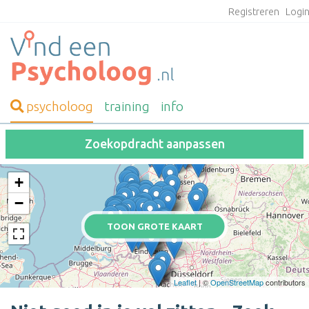
Registreren
Logi
psycholoog
training
info
Zoekopdracht aanpassen
+
−
TOON GROTE KAART
Leaflet
| ©
OpenStreetMap
contributors