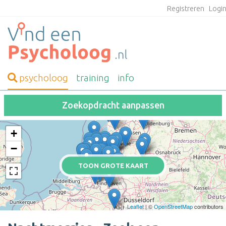
Registreren
Logi
psycholoog
training
info
Zoekopdracht aanpassen
+
−
TOON GROTE KAART
Leaflet
| ©
OpenStreetMap
contributors