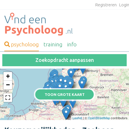
Registreren
Logi
psycholoog
training
info
Zoekopdracht aanpassen
+
−
TOON GROTE KAART
Leaflet
| ©
OpenStreetMap
contributors