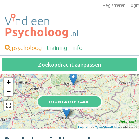
Registreren
Logi
psycholoog
training
info
Zoekopdracht aanpassen
+
−
TOON GROTE KAART
Leaflet
| ©
OpenStreetMap
contributors