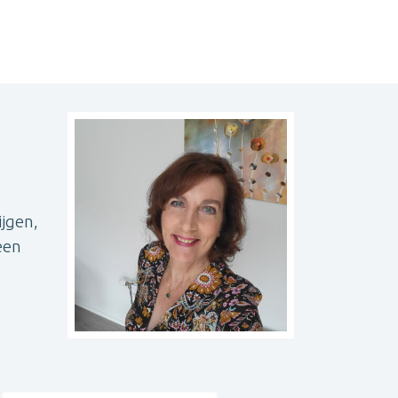
ijgen,
een