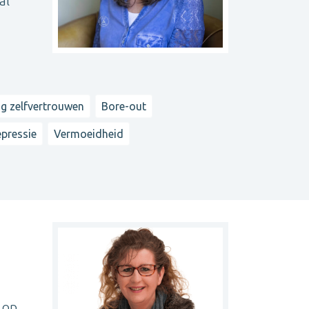
al
g zelfvertrouwen
Bore-out
pressie
Vermoeidheid
 op