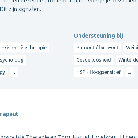
d tegen dezelfde problemen aan? Voel je je misschien 
it zijn signalen...
Ondersteuning bij
Existentiële therapie
Burnout / burn-out
Weini
sycholoog
Gevoelloosheid
Winterde
apy
...
HSP - Hoogsensitief
...
erapeut
hosociale Therapie en Zorg. Hartelijk welkom! U bent