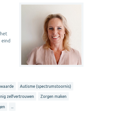
 het
n eind
nwaarde
Autisme (spectrumstoornis)
nig zelfvertrouwen
Zorgen maken
gen
...