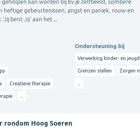
e geholpen kan worden bij bv je zelfbeeld, sombere
n heftige gebeurtenissen, angst en paniek, rouw-en
Jij bent Jij' aan het ...
Ondersteuning bij
Verwerking kinder- en jeugd
apy
Grenzen stellen
Zorgen 
e
Creatieve therapie
...
erapie
...
er rondom Hoog Soeren