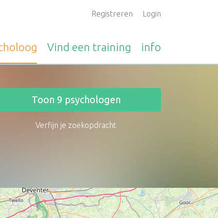
Registreren
Login
choloog
Vind een
training
info
Toon
9
psychologen
Verfijn je zoekopdracht