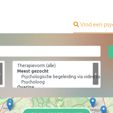
Vind een
psy
+
+