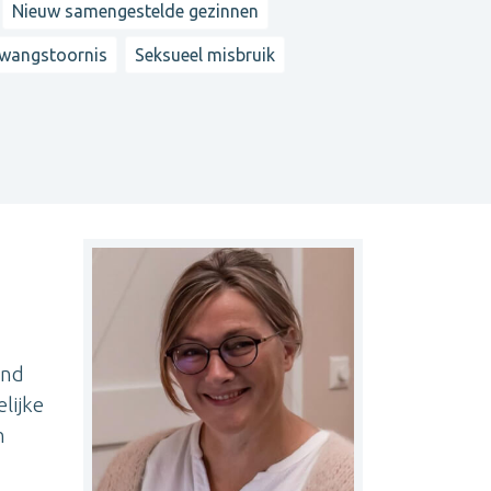
Nieuw samengestelde gezinnen
wangstoornis
Seksueel misbruik
end
lijke
n