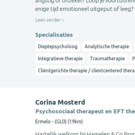
angstig of onzeker? Loop je voortduren
enige tijd emotioneel uitgeput of leeg? D
Lees verder
Specialisaties
Dieptepsycholoog
Analytische therapie
Integratieve therapie
Traumatherapie
P
Cliëntgerichte therapie / clientcentered ther
Corina Mosterd
Psychosociaal therapeut en EFT th
Ermelo - (GLD) (19km)
Hartelijk welkom bij Hamelen & Co Psyc