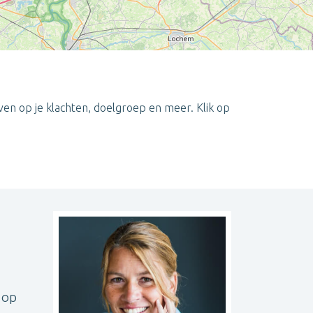
en op je klachten, doelgroep en meer. Klik op
Leaflet
| ©
OpenStreetMap
contributors
 op