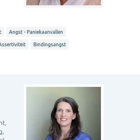
t
Angst - Paniekaanvallen
Assertiviteit
Bindingsangst
mt,
g,