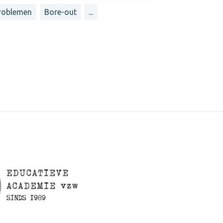
roblemen
Bore-out
...