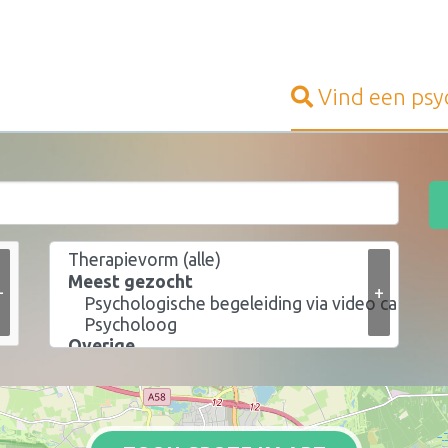
Vind een
psy
+
+