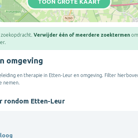
TOON GROTE KAART
e zoekopdracht.
Verwijder één of meerdere zoektermen
om 
er.
en omgeving
eiding en therapie in Etten-Leur en omgeving. Filter hierboven
te nemen.
er rondom Etten-Leur
oloog