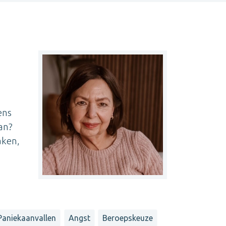
ens
an?
aken,
Paniekaanvallen
Angst
Beroepskeuze