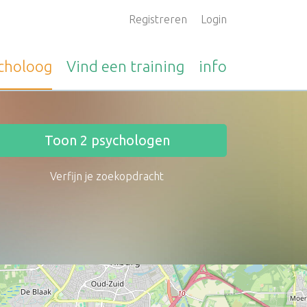
Registreren
Login
choloog
Vind een
training
info
Toon
2
psychologen
Verfijn je zoekopdracht