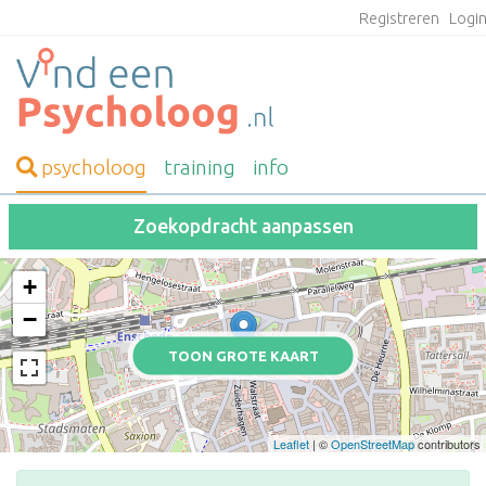
Registreren
Logi
psycholoog
training
info
Zoekopdracht aanpassen
+
−
TOON GROTE KAART
Leaflet
| ©
OpenStreetMap
contributors