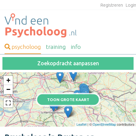
Registreren
Logi
psycholoog
training
info
Zoekopdracht aanpassen
+
−
TOON GROTE KAART
Leaflet
| ©
OpenStreetMap
contributors