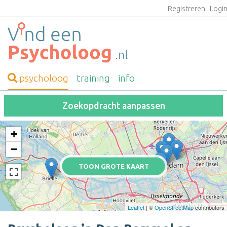
Registreren
Logi
psycholoog
training
info
Zoekopdracht aanpassen
+
−
TOON GROTE KAART
Leaflet
| ©
OpenStreetMap
contributors