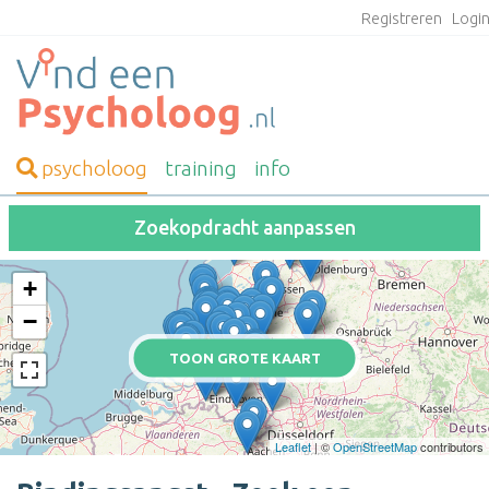
Registreren
Logi
psycholoog
training
info
Zoekopdracht aanpassen
+
−
TOON GROTE KAART
Leaflet
| ©
OpenStreetMap
contributors