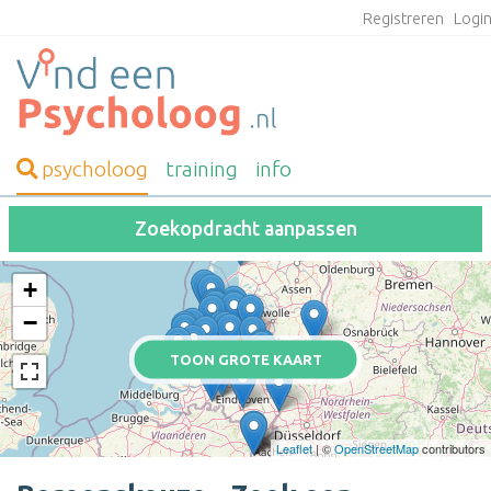
Registreren
Logi
psycholoog
training
info
Zoekopdracht aanpassen
+
−
TOON GROTE KAART
Leaflet
| ©
OpenStreetMap
contributors