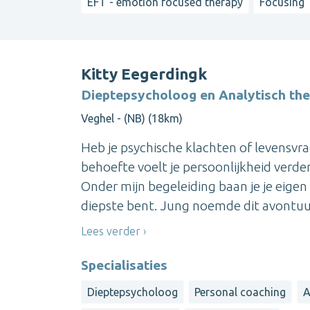
EFT - emotion focused therapy
Focusing
Kitty Eegerdingk
Dieptepsycholoog en Analytisch th
Veghel - (NB) (18km)
Heb je psychische klachten of levensvra
behoefte voelt je persoonlijkheid verd
Onder mijn begeleiding baan je je eigen
diepste bent. Jung noemde dit avontuurli
Lees verder
Specialisaties
Dieptepsycholoog
Personal coaching
A