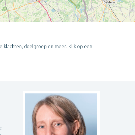
je klachten, doelgroep en meer. Klik op een
Leaflet
| ©
OpenStreetMap
contributors
k