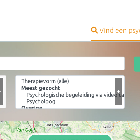
Vind een
psy
+
+