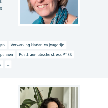
k.
ie
gen
Verwerking kinder- en jeugdtijd
spannen
Posttraumatische stress PTSS
e
...