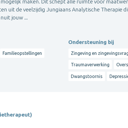
t mogelijk maken. Dit schept alle ruimte voor maatwer
en uit de veelzijdig Jungiaans Analytische Therapie d
nuit jouw ...
Ondersteuning bij
Familieopstellingen
Zingeving en zingevingsvra
Traumaverwerking
Over
Dwangstoornis
Depressi
ietherapeut)