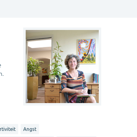
e
n.
tiviteit
Angst