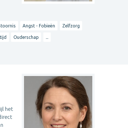
toornis
Angst - Fobieën
Zelfzorg
tijd
Ouderschap
...
jl het
direct
en