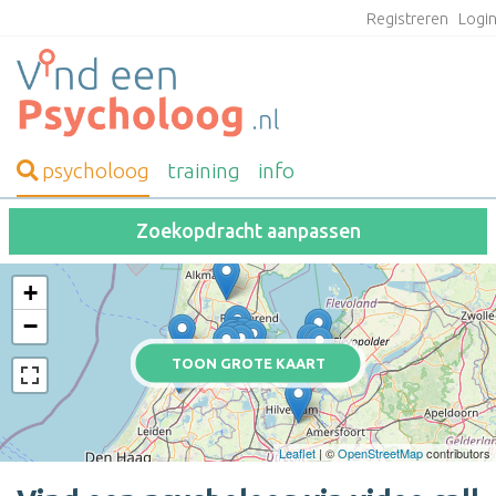
Registreren
Logi
psycholoog
training
info
Zoekopdracht aanpassen
+
−
TOON GROTE KAART
Leaflet
| ©
OpenStreetMap
contributors