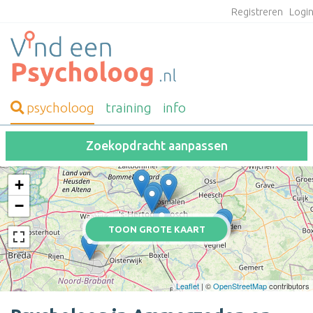
Registreren
Logi
psycholoog
training
info
Zoekopdracht aanpassen
+
−
TOON GROTE KAART
Leaflet
| ©
OpenStreetMap
contributors