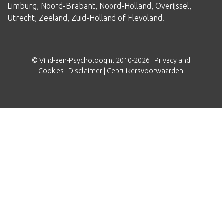
Limburg
,
Noord-Brabant
,
Noord-Holland
,
Overijssel
,
Utrecht
,
Zeeland
,
Zuid-Holland
of
Flevoland
.
© Vind-een-Psycholoog.nl 2010-2026 |
Privacy and
Cookies
|
Disclaimer
|
Gebruikersvoorwaarden