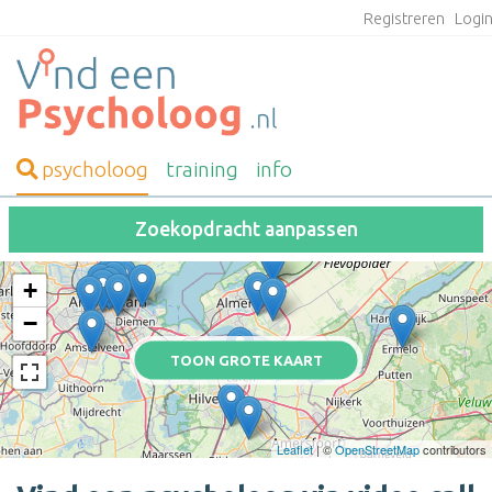
Registreren
Logi
psycholoog
training
info
Zoekopdracht aanpassen
+
−
TOON GROTE KAART
Leaflet
| ©
OpenStreetMap
contributors