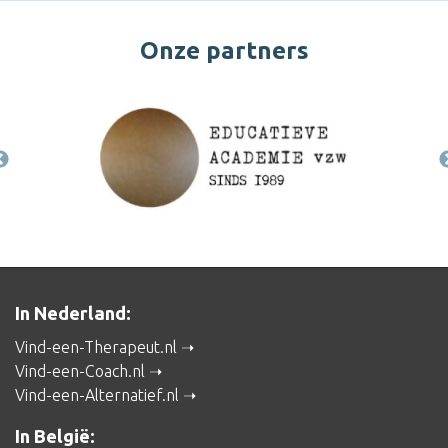
Onze partners
In Nederland:
Vind-een-Therapeut.nl
Vind-een-Coach.nl
Vind-een-Alternatief.nl
In België: