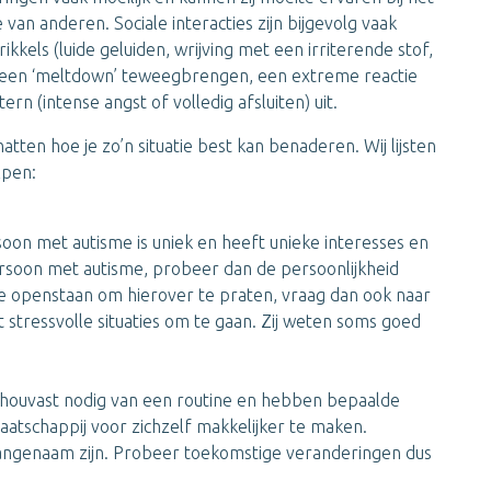
van anderen. Sociale interacties zijn bijgevolg vaak
kkels (luide geluiden, wrijving met een irriterende stof,
ok een ‘meltdown’ teweegbrengen, een extreme reactie
ern (intense angst of volledig afsluiten) uit.
atten hoe je zo’n situatie best kan benaderen. Wij lijsten
lpen:
soon met autisme is uniek en heeft unieke interesses en
rsoon met autisme, probeer dan de persoonlijkheid
ze openstaan om hierover te praten, vraag dan ook naar
 stressvolle situaties om te gaan. Zij weten soms goed
ouvast nodig van een routine en hebben bepaalde
atschappij voor zichzelf makkelijker te maken.
aangenaam zijn. Probeer toekomstige veranderingen dus