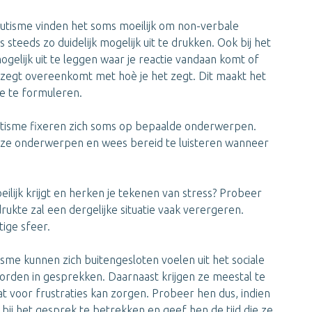
utisme vinden het soms moeilijk om non-verbale
 steeds zo duidelijk mogelijk uit te drukken. Ook bij het
ogelijk uit te leggen waar je reactie vandaan komt of
e zegt overeenkomt met hoè je het zegt. Dit maakt het
ie te formuleren.
tisme fixeren zich soms op bepaalde onderwerpen.
deze onderwerpen en wees bereid te luisteren wanneer
eilijk krijgt en herken je tekenen van stress? Probeer
ukte zal een dergelijke situatie vaak verergeren.
ige sfeer.
me kunnen zich buitengesloten voelen uit het sociale
orden in gesprekken. Daarnaast krijgen ze meestal te
t voor frustraties kan zorgen. Probeer hen dus, indien
k bij het gesprek te betrekken en geef hen de tijd die ze