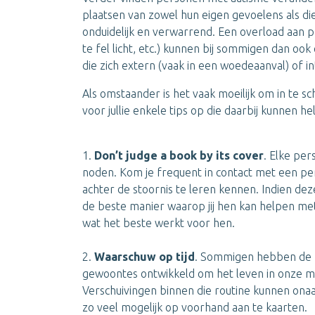
plaatsen van zowel hun eigen gevoelens als die 
onduidelijk en verwarrend. Een overload aan pri
te fel licht, etc.) kunnen bij sommigen dan o
die zich extern (vaak in een woedeaanval) of int
Als omstaander is het vaak moeilijk om in te sch
voor jullie enkele tips op die daarbij kunnen he
1.
Don’t judge a book by its cover
. Elke per
noden. Kom je frequent in contact met een pe
achter de stoornis te leren kennen. Indien de
de beste manier waarop jij hen kan helpen met
wat het beste werkt voor hen.
2.
Waarschuw op tijd
. Sommigen hebben de h
gewoontes ontwikkeld om het leven in onze ma
Verschuivingen binnen die routine kunnen on
zo veel mogelijk op voorhand aan te kaarten.