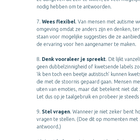
nodig hebben om te antwoorden.
7.
Wees flexibel
. Van mensen met autisme wor
omgeving omdat ze anders zijn en denken, terwi
staan voor mogelijke suggesties die ze aanbi
de ervaring voor hen aangenamer te maken.
8.
Denk vooraleer je spreekt
. Dit lijkt van
geen dubbelzinnigheid of kwetsende labels zoals 
‘ik ben toch een beetje autistisch’ kunnen kwets
die met de stoornis gepaard gaan. Mensen me
uiten van emoties, maar dat betekent niet dat z
Let dus op je taalgebruik en probeer je steeds
9.
Stel vragen
. Wanneer je niet zeker bent h
vragen te stellen. (Doe dit op momenten met mi
antwoord.)