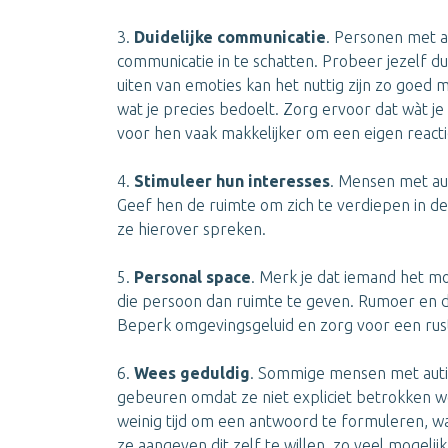
3.
Duidelijke communicatie
. Personen met a
communicatie in te schatten. Probeer jezelf dus
uiten van emoties kan het nuttig zijn zo goed m
wat je precies bedoelt. Zorg ervoor dat wàt j
voor hen vaak makkelijker om een eigen react
4.
Stimuleer hun interesses
. Mensen met au
Geef hen de ruimte om zich te verdiepen in 
ze hierover spreken.
5.
Personal space
. Merk je dat iemand het mo
die persoon dan ruimte te geven. Rumoer en dr
Beperk omgevingsgeluid en zorg voor een rust
6.
Wees geduldig
. Sommige mensen met autis
gebeuren omdat ze niet expliciet betrokken w
weinig tijd om een antwoord te formuleren, wa
ze aangeven dit zelf te willen, zo veel mogelij