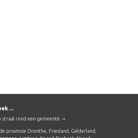
ek ...
 straal rond een gemeente
 de provincie
Drenthe
,
Friesland
,
Gelderland
,