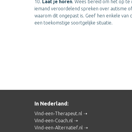
10.
Laat je horen
. Wees bereid om het op te 
iemand veroordelend spreken over autisme of
waarom dit ongepast is. Geef hen enkele van d
een toekomstige soortgelijke situatie.
In Nederland:
Vind-een-Therapeut.nl
Vind-een-Coach.nl
Vind-een-Alternatief.nl