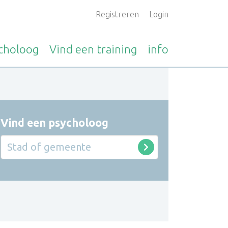
Registreren
Login
choloog
Vind een
training
info
Vind een psycholoog