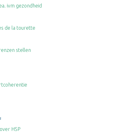
 ea. ivm gezondheid
es de la tourette
renzen stellen
artcoherentie
f
. over HSP