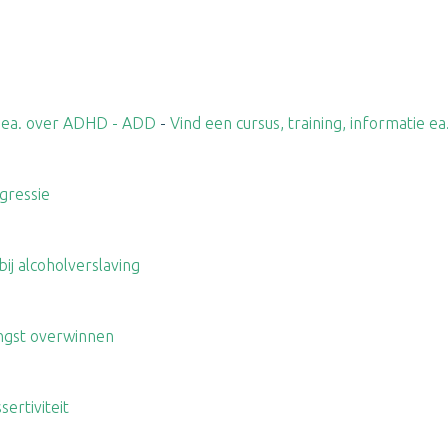
ie ea. over ADHD - ADD
-
Vind een cursus, training, informatie 
agressie
bij alcoholverslaving
angst overwinnen
sertiviteit