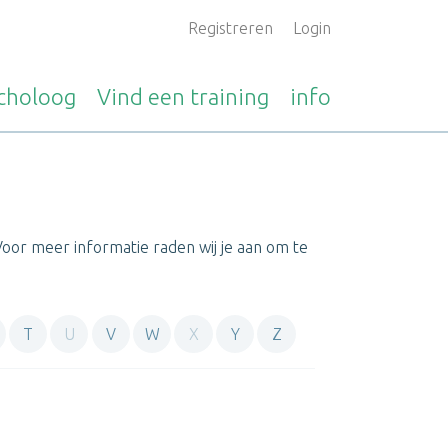
Registreren
Login
choloog
Vind een
training
info
 Voor meer informatie raden wij je aan om te
T
U
V
W
X
Y
Z