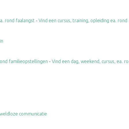
ea. rond faalangst
-
Vind een cursus, training, opleiding ea. rond
in
rond familieopstellingen
-
Vind een dag, weekend, cursus, ea. ro
geweldloze communicatie