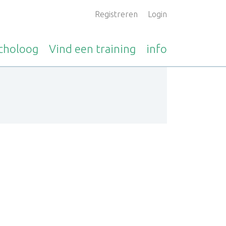
Registreren
Login
choloog
Vind een
training
info