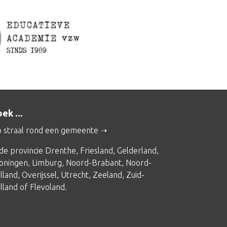
ek ...
 straal rond een gemeente
 de provincie
Drenthe
,
Friesland
,
Gelderland
,
oningen
,
Limburg
,
Noord-Brabant
,
Noord-
lland
,
Overijssel
,
Utrecht
,
Zeeland
,
Zuid-
lland
of
Flevoland
.