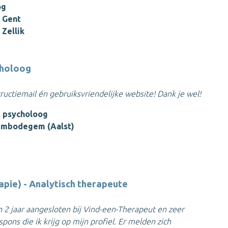
og
 Gent
 Zellik
choloog
ructiemail én gebruiksvriendelijke website! Dank je wel!
t psycholoog
embodegem (Aalst)
apie) - Analytisch therapeute
n 2 jaar aangesloten bij Vind-een-Therapeut en zeer
ons die ik krijg op mijn profiel. Er melden zich